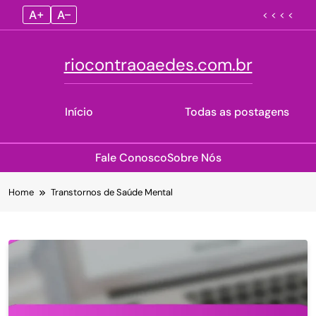
A+
A–
< < < <
riocontraoaedes.com.br
Início
Todas as postagens
Fale Conosco
Sobre Nós
Skip
Home
Transtornos de Saúde Mental
to
content