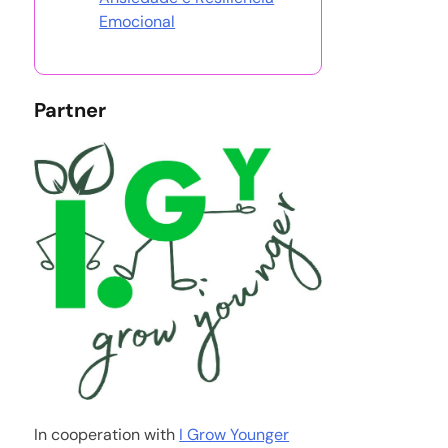
Emocional
Partner
In cooperation with
I Grow Younger