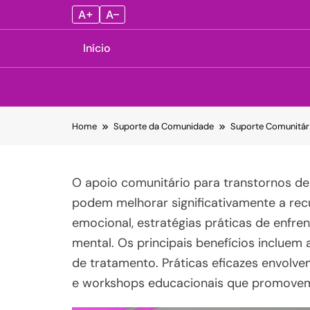
A+
A–
Início
Skip
Home
Suporte da Comunidade
Suporte Comunitári
to
content
O apoio comunitário para transtornos de
podem melhorar significativamente a rec
emocional, estratégias práticas de enfre
mental. Os principais benefícios incluem
de tratamento. Práticas eficazes envolve
e workshops educacionais que promovem 