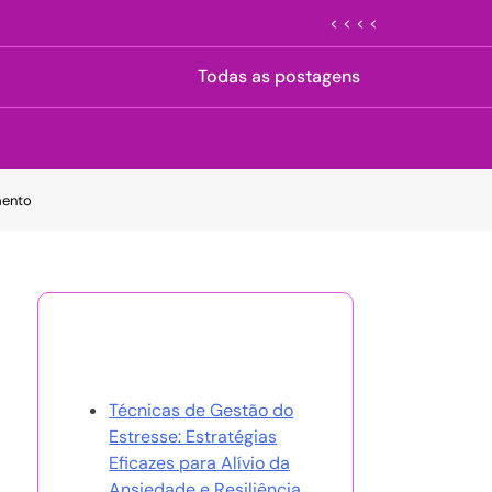
< < < <
Todas as postagens
mento
Descubra uma Postagem
Aleatória
Técnicas de Gestão do
Estresse: Estratégias
Eficazes para Alívio da
Ansiedade e Resiliência